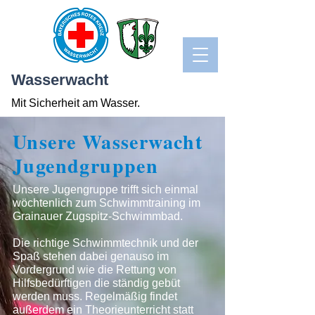
Wasserwacht
Mit Sicherheit am Wasser.
Unsere Wasserwacht
Jugendgruppen
Unsere Jugengruppe trifft sich einmal
wöchtenlich zum Schwimmtraining im
Grainauer Zugspitz-Schwimmbad.
Die richtige Schwimmtechnik und der
Spaß stehen dabei genauso im
Vordergrund wie die Rettung von
Hilfsbedürftigen die ständig gebüt
werden muss. Regelmäßig findet
außerdem ein Theorieunterricht statt