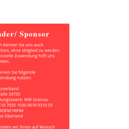
nder/ Sponsor
ch können Sie uns auch
tzen, ohne Mitglied zu werden.
anzielle Zuwendung hilft uns
tten.
önnen Sie folgende
bindung nutzen:
isverband
elle 33750
ungszweck: WW Grainau
E10 7035 1030 0018 0310 05
YLADEM1WHM
se Oberland
enden wir Ihnen auf Wunsch