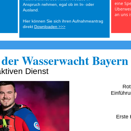
eine Spe
Anspruch nehmen, egal ob im In- oder
Überwei
Ausland.
an uns i
Hier können Sie sich ihren Aufnahmeantrag
>>>
direkt
Downloaden
 der Wasserwacht Bayern
aktiven Dienst
Rot
Einführ
Erste 