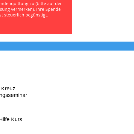
ndenquittung zu (bitte auf der
sung vermerken). Ihre Spende
st steuerlich begünstigt.
 Kreuz
ungsseminar
Hilfe Kurs