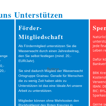
uns Unterstützen
Förder-
Spe
Mitgliedschaft
Natürli
unterstü
Jede fin
Als Fördermitglied unterstützen Sie die
Leben re
Wasserwacht durch einen Jahresbeitrag,
Menge
den Sie selbst festlegen
(mind. 20,-
Dafür k
r
EUR/Jahr).
Bankver
0,-
Button
20,-
Sie sind dadurch Mitglied der Wasserwacht
BRK Kre
Ortsgruppe Grainau. Gerade für Menschen
Kostenst
die zu wenig Zeit haben aktiv zu
Verwend
Unterstützen ist das eine Ideale Art unsere
IBAN: D
BIC: B
Arbeit zu unterstützen.
Sparkas
Mitglieder können ohne Mehrkosten den
Gerne s
Rückholdienst des Roten Kreuzes in