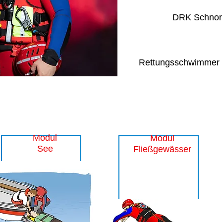
DRK Schnor
Rettungsschwimmer 
Wasserretter (4 Module)
Modul
Modul
See
Fließgewässer