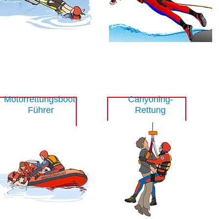
Spezialisierung
Motorrettungsboot-
Canyoning-
Führer
Rettung