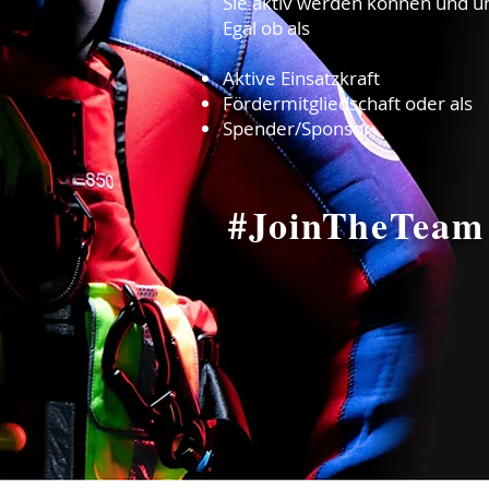
Sie aktiv werden können und u
Egal ob als
A
ktive Einsatzkraft
Fördermitgliedschaft oder als
Spender/Sponsor
#JoinTheTeam